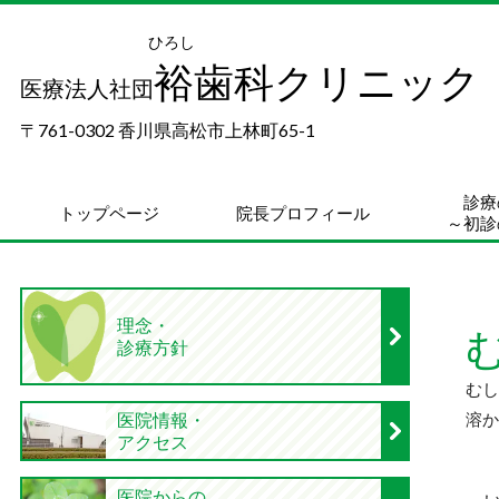
ひろし
裕歯科クリニック
医療法人社団
〒761-0302 香川県高松市上林町65-1
診療
トップページ
院長プロフィール
～初診
理念・
診療方針
むし
溶か
医院情報・
アクセス
医院からの