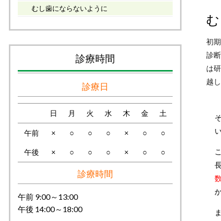
むし歯にならないように
む
初期
診断
診療時間
は研
越し
診療日
日
月
火
水
木
金
土
午前
×
○
○
○
×
○
○
午後
×
○
○
○
×
○
○
診療時間
午前 9:00～13:00
午後 14:00～18:00