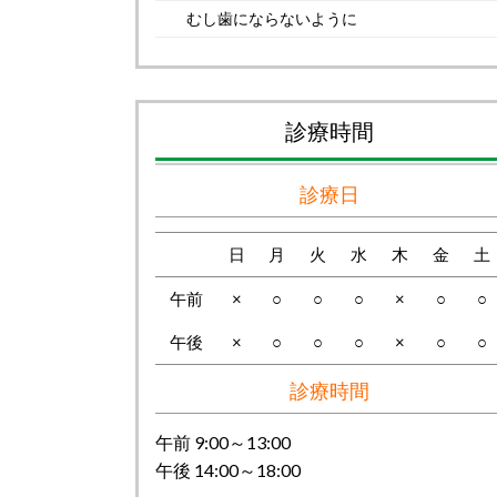
むし歯にならないように
診療時間
診療日
日
月
火
水
木
金
土
午前
×
○
○
○
×
○
○
午後
×
○
○
○
×
○
○
診療時間
午前 9:00～13:00
午後 14:00～18:00