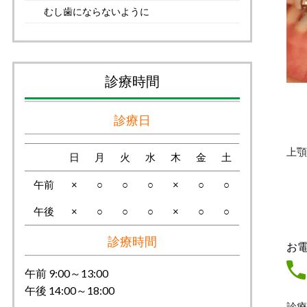
むし歯にならないように
診療時間
診療日
上顎
日
月
火
水
木
金
土
午前
×
○
○
○
×
○
○
午後
×
○
○
○
×
○
○
診療時間
お
午前 9:00～13:00
午後 14:00～18:00
診療時